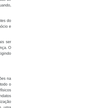
quando,
ntes do
gócio e
is ser
nça. O
xigindo
ções na
todo o
físicos
ndatos
lização
m, uma