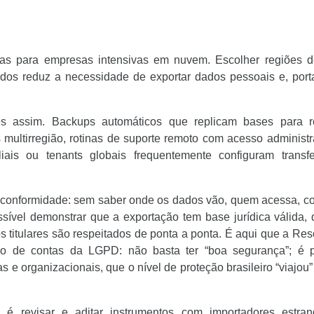
tas para empresas intensivas em nuvem. Escolher regiões d
ados reduz a necessidade de exportar dados pessoais e, port
 assim. Backups automáticos que replicam bases para r
 multirregião, rotinas de suporte remoto com acesso administr
iais ou tenants globais frequentemente configuram transfe
a conformidade: sem saber onde os dados vão, quem acessa, 
ssível demonstrar que a exportação tem base jurídica válida,
os titulares são respeitados de ponta a ponta. É aqui que a Re
o de contas da LGPD: não basta ter “boa segurança”; é p
s e organizacionais, que o nível de proteção brasileiro “viajou
o é revisar e aditar instrumentos com importadores estrang