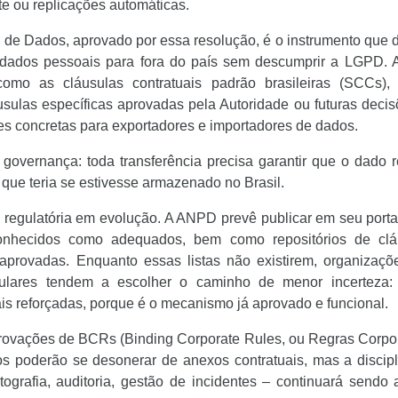
te ou replicações automáticas.
 de Dados, aprovado por essa resolução, é o instrumento que 
dados pessoais para fora do país sem descumprir a LGPD. A
omo as cláusulas contratuais padrão brasileiras (SCCs), 
sulas específicas aprovadas pela Autoridade ou futuras deci
s concretas para exportadores e importadores de dados.
governança: toda transferência precisa garantir que o dado 
que teria se estivesse armazenado no Brasil.
 regulatória em evolução. A ANPD prevê publicar em seu portal
conhecidos como adequados, bem como repositórios de clá
 aprovadas. Enquanto essas listas não existirem, organizaçõ
regulares tendem a escolher o caminho de menor incerteza
ais reforçadas, porque é o mecanismo já aprovado e funcional.
ovações de BCRs (Binding Corporate Rules, ou Regras Corpor
icos poderão se desonerar de anexos contratuais, mas a discip
grafia, auditoria, gestão de incidentes – continuará sendo 