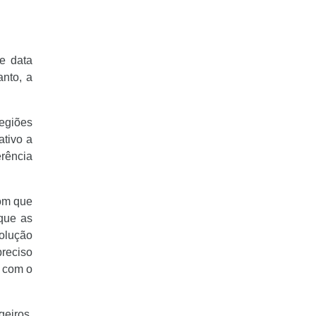
e data
anto, a
egiões
ativo a
rência
com que
 que as
solução
reciso
” com o
eiros,