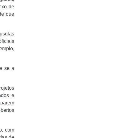
exo de
de que
usulas
ficiais
xemplo,
e se a
rojetos
ados e
sparem
obertos
so, com
adas de