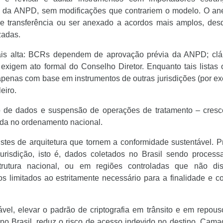
s da ANPD, sem modificações que contrariem o modelo. O an
e transferência ou ser anexado a acordos mais amplos, des
zadas.
mais alta: BCRs dependem de aprovação prévia da ANPD; clá
igem ato formal do Conselho Diretor. Enquanto tais listas o
 apenas com base em instrumentos de outras jurisdições (por e
eiro.
eio de dados e suspensão de operações de tratamento – cresc
lida no ordenamento nacional.
ustes de arquitetura que tornem a conformidade sustentável. P
risdição, isto é, dados coletados no Brasil sendo process
trutura nacional, ou em regiões controladas que não di
s limitados ao estritamente necessário para a finalidade e c
el, elevar o padrão de criptografia em trânsito e em repou
no Brasil, reduz o risco de acesso indevido no destino. Cam