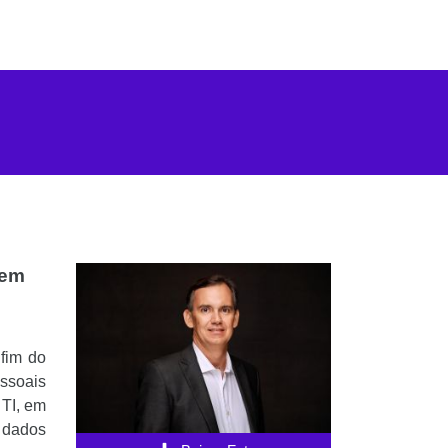
vem
 fim do
essoais
 TI, em
e dados