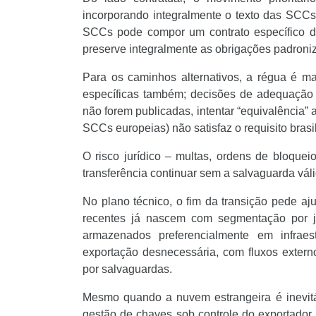
incorporando integralmente o texto das SCC
SCCs pode compor um contrato específico d
preserve integralmente as obrigações padroni
Para os caminhos alternativos, a régua é 
específicas também; decisões de adequação ex
não forem publicadas, intentar “equivalência”
SCCs europeias) não satisfaz o requisito brasil
O risco jurídico – multas, ordens de bloqu
transferência continuar sem a salvaguarda vá
No plano técnico, o fim da transição pede aj
recentes já nascem com segmentação por ju
armazenados preferencialmente em infraes
exportação desnecessária, com fluxos externo
por salvaguardas.
Mesmo quando a nuvem estrangeira é inevitáv
gestão de chaves sob controle do exportador 