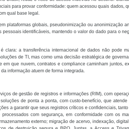
ssenciais para provar conformidade: quem acessou quais dados, 
com qual base legal.
 em plataformas globais, pseudonimização ou anonimização a
 pessoais identificáveis, mantendo o valor do dado para o ne
 clara: a transferência internacional de dados não pode ma
soluções de TI, mas como uma decisão estratégica de governa
se em que nuvem, contratos e compliance caminham juntos, e
a da informação atuem de forma integrada.
viços de gestão de registros e informações (RIM), com opera
soluções de ponta a ponta, com custo-benefício, que atende 
es a garantir que seus registros críticos e confidenciais, tanto 
os e processados com segurança, em conformidade com os ma
 armazenamento externo; migração de acervo, indexação, digita
rviços de destruição segura e BPO. Juntas, a Access e Triya