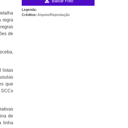
Baixar Foto
Legenda:
detalha
Créditos:
Arquivo/Reprodução
 regra
regras
sões de
receba,
 listas
usulas
es que
: SCCs
ativas
lina de
a linha